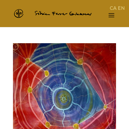
CA
EN